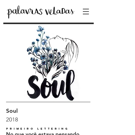
Soul
2018
primeiro lettering
No que você estava pensando