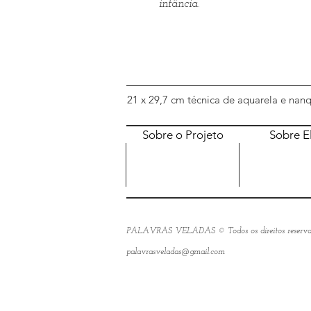
infância.
21 x 29,7 cm técnica de aquarela e nan
Sobre o Projeto
Sobre E
PALAVRAS VELADAS © Todos os direitos reserva
palavrasveladas@gmail.com