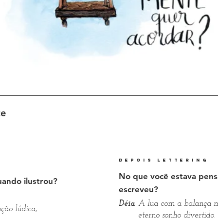
sente
depois lettering
No que você estava pen
ando ilustrou?
escreveu?
Déia
A lua com a balança 
ção lúdica,
eterno sonho divertido.