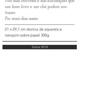
Nos dias chuvosos e nas elucidações que
um bom livro e um chá podem nos
trazer.
Por mais dias assim.
21 x 29,7 cm técnica de aquarela e
nanquim sobre papel 300g
Sobre 2018
Sobre o Projeto
Sobre 2016
Sobre 2017
Sobre Elas