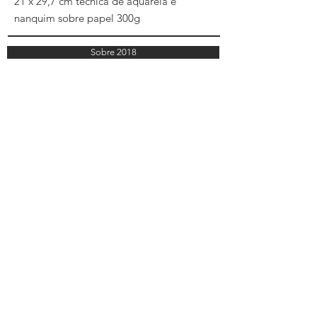
21 x 29,7 cm técnica de aquarela e
nanquim sobre papel 300g
Sobre 2018
Sobre o Projeto
Sobre 2016
Sobre 2017
Sobre Elas
Sobre a Loja