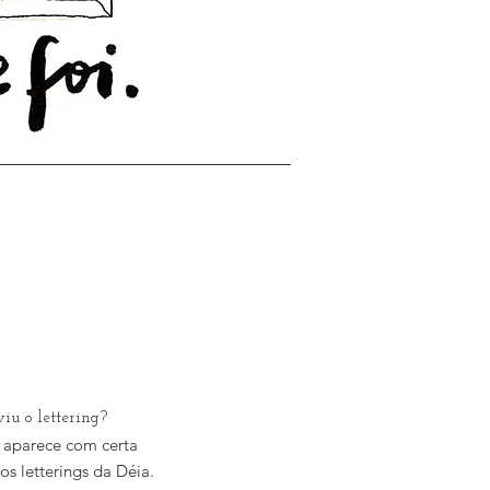
iu o lettering?
o aparece com certa
s letterings da Déia.