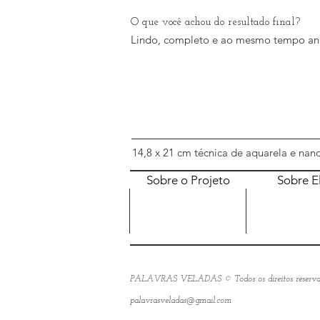
O que você achou do resultado final?
Lindo, completo e ao mesmo tempo ang
14,8 x 21 cm técnica de aquarela e na
Sobre o Projeto
Sobre E
PALAVRAS VELADAS © Todos os direitos reserva
palavrasveladas@gmail.com